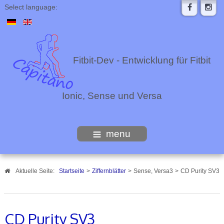
Select language:
Fitbit-Dev - Entwicklung für Fitbit
Ionic, Sense und Versa
menu
Aktuelle Seite:
Startseite
>
Ziffernblätter
>
Sense, Versa3
>
CD Purity SV3
CD Purity SV3