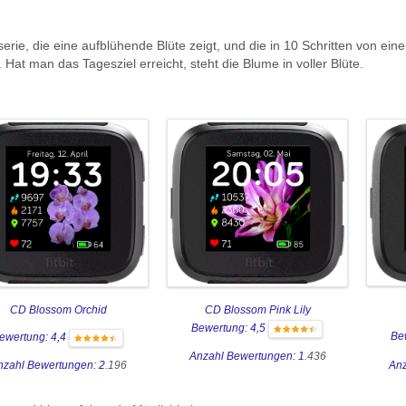
erie, die eine aufblühende Blüte zeigt, und die in 10 Schritten von eine
at man das Tagesziel erreicht, steht die Blume in voller Blüte.
CD Blossom Orchid
CD Blossom Pink Lily
Bewertung: 4,5
Be
ewertung: 4,4
Anzahl Bewertungen: 1
.436
Anz
nzahl Bewertungen: 2
.196